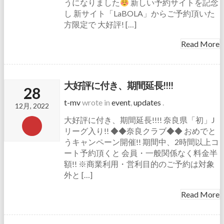
うになりました
新しい予約サイトを記念
し 新サイト「LaBOLA」からご予約頂いた
方限定で 大好評! […]
Read More
大好評に付き、期間延長!!!!
28
t-mv
wrote in
event
,
updates
.
12月, 2022
大好評に付き、期間延長!!!! 奈良県「初」J
リーグ入り!! ◆◆奈良クラブ◆◆ おめでと
うキャンペーン開催!! 期間中、2時間以上コ
ート予約頂くと 会員・一般関係なく料金半
額!! ※商業利用・営利目的のご予約は対象
外と […]
Read More