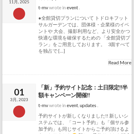
11月, 2025
t-mv
wrote in
event
.
●全館貸切プランについて トドロキフット
サルガーデンでは、団体様・企業様のイベ
ントや 大会、撮影利用など、より安全かつ
快適な環境を確保するための 「全館貸切プ
ラン」をご用意しております。 3面すべて
を独占で […]
Read More
「新」予約サイト記念：土日限定!!半
01
額キャンペーン開催!!
3月, 2023
t-mv
wrote in
event
,
updates
.
予約サイトが新しくなりました!! 新しいシ
ステムでは、「コート予約」も「個サル参
加予約」も同じサイトからご予約頂けるよ