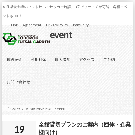
奈良県最大級のフットサル・サッカー施設。3面でソサイチが可能！各種イベ
ントもOK！
Link
Agreement
Privacy Policy
Immunity
event
施設紹介
利用料金
個人参加
アクセス
ご予約
お問い合わせ
/
CATEGORY ARCHIVE FOR "EVENT"
全館貸切プランのご案内（団体・企業
19
様向け）